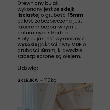
Drewniany bujak
wykonany jest ze
sklejki
liściastej
o grubości
15mm
całość zabezpieczona jest
lakierem bezbarwnym o
naturalnym składzie.
Biały bujak jest wykonany z
wysokiej
jakości płyty
MDF
o
grubości
18mm
, krawędzie
zabezpieczone są olejem.
Udzwig:
SKLEJKA
- 110kg