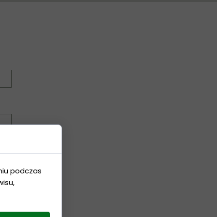
niu podczas
isu,