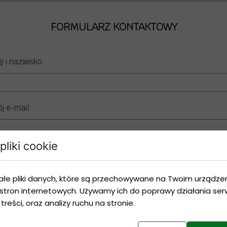
NO LIMITS DESIGN - BUJAK MONTESSORI
NO LIMITS DESIGN - POMOCNIK KUCHENNY
FORMULARZ KONTAKTOWY
NO LIMITS DESIGN - DREWNIANA ZJEŻDŻALNIA
ę i nazwisko
NO LIMITS DRSIGN-SKRZYNIE NA ZABAWKI
j e-mail:
pliki cookie
anie
ałe pliki danych, które są przechowywane na Twoim urządze
stron internetowych. Używamy ich do poprawy działania serw
 treści, oraz analizy ruchu na stronie.
Wyrażam zgodę na przetwarzanie moich danych osobowych.