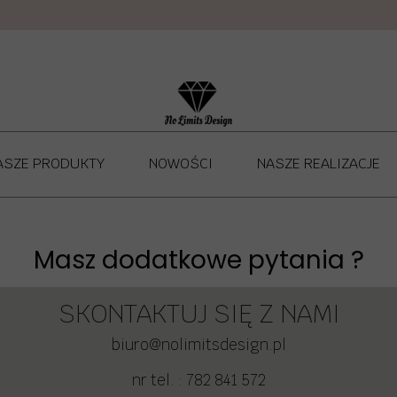
ASZE PRODUKTY
NOWOŚCI
NASZE REALIZACJE
NO LIMITS DESIGN - ŁÓŻKA DLA DZIECI
MATERACE
Masz dodatkowe pytania ?
POKROWCE NA MATERAC
SKONTAKTUJ SIĘ Z NAMI
NO LIMITS DESIGN - PÓŁKI I REGAŁY DLA DZIECI
biuro@nolimitsdesign.pl
 LIMITS DESIGN - STOLIKI I KRZESŁA DLA DZIECI
nr tel. : 782 841 572