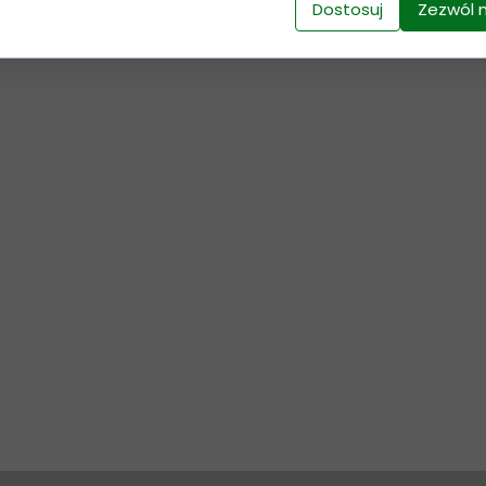
Dostosuj
Zezwól 
Wyślij