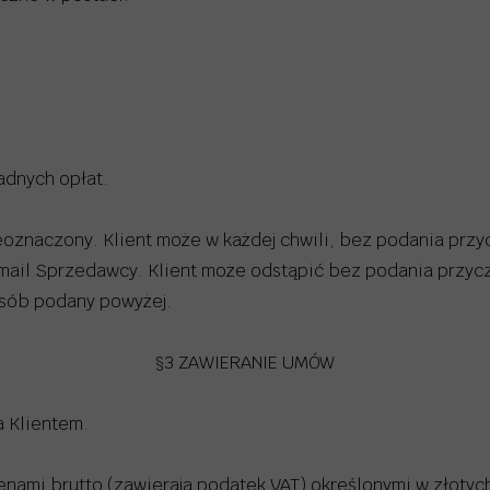
adnych opłat.
eoznaczony. Klient może w każdej chwili, bez podania przy
mail Sprzedawcy. Klient może odstąpić bez podania przycz
osób podany powyżej.
§3 ZAWIERANIE UMÓW
 Klientem.
enami brutto (zawierają podatek VAT) określonymi w złotyc