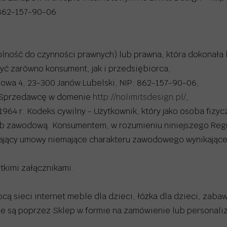
NO LIMITS DESIGN - BUJAK MONTESSORI
 862-157-90-06.
NO LIMITS DESIGN - POMOCNIK KUCHENNY
NO LIMITS DESIGN - DREWNIANA ZJEŻDŻALNIA
dolność do czynności prawnych) lub prawna, która dokonała
NO LIMITS DRSIGN-SKRZYNIE NA ZABAWKI
yć zarówno konsument, jak i przedsiębiorca,
gowa 4, 23-300 Janów Lubelski, NIP: 862-157-90-06,
ez Sprzedawcę w domenie
http://nolimitsdesign.pl/
,
 1964 r. Kodeks cywilny - Użytkownik, który jako osoba fiz
lub zawodową. Konsumentem, w rozumieniu niniejszego Reg
ający umowy niemające charakteru zawodowego wynikające
tkimi załącznikami.
cą sieci internet meble dla dzieci, łóżka dla dzieci, zabaw
 są poprzez Sklep w formie na zamówienie lub personali