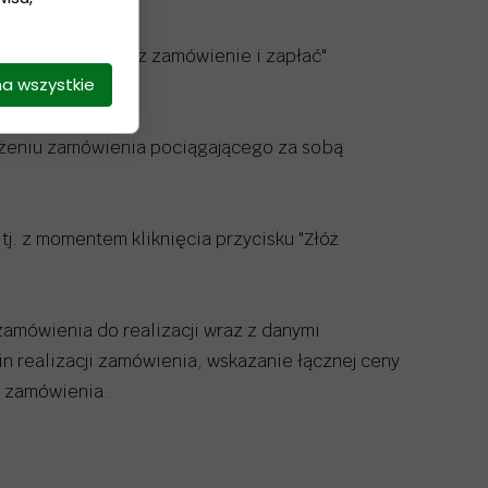
ie przycisku "Złóż zamówienie i zapłać"
na wszystkie
łożeniu zamówienia pociągającego za sobą
. z momentem kliknięcia przycisku "Złóż
amówienia do realizacji wraz z danymi
in realizacji zamówienia, wskazanie łącznej ceny
u zamówienia.