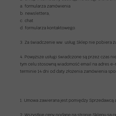
a. formularza zamówienia
b. newslettera,
c. chat
d. formularza kontaktowego.
3. Za świadczenie ww. usług Sklep nie pobiera ż
4. Powyższe usługi świadczone są przez czas ni
tym celu stosowną wiadomość email na adres e-
terminie 14 dni od daty złożenia zamówienia sp
1. Umowa zawierana jest pomiędzy Sprzedawcą a
2. Wszystkie ceny podane na stronie Sklepu są c