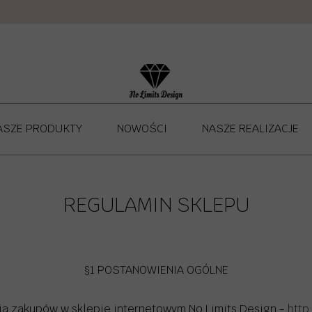
ASZE PRODUKTY
NOWOŚCI
NASZE REALIZACJE
NO LIMITS DESIGN - ŁÓŻKA DLA DZIECI
MATERACE
REGULAMIN SKLEPU
POKROWCE NA MATERAC
NO LIMITS DESIGN - PÓŁKI I REGAŁY DLA DZIECI
§1 POSTANOWIENIA OGÓLNE
 LIMITS DESIGN - STOLIKI I KRZESŁA DLA DZIECI
nia zakupów w sklepie internetowym No Limits Design -
http