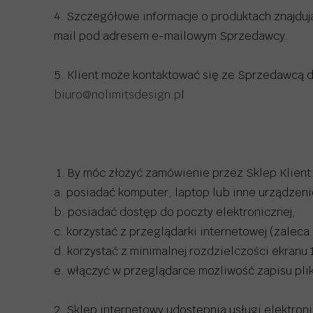
4. Szczegółowe informacje o produktach znajdują
mail pod adresem e-mailowym Sprzedawcy.
5. Klient może kontaktować się ze Sprzedawcą d
biuro@nolimitsdesign.p
l
1. By móc złożyć zamówienie przez Sklep Klient
a. posiadać komputer, laptop lub inne urządzeni
b. posiadać dostęp do poczty elektronicznej,
c. korzystać z przeglądarki internetowej (zaleca 
d. korzystać z minimalnej rozdzielczości ekranu
e. włączyć w przeglądarce możliwość zapisu pli
2. Sklep internetowy udostępnia usługi elektron