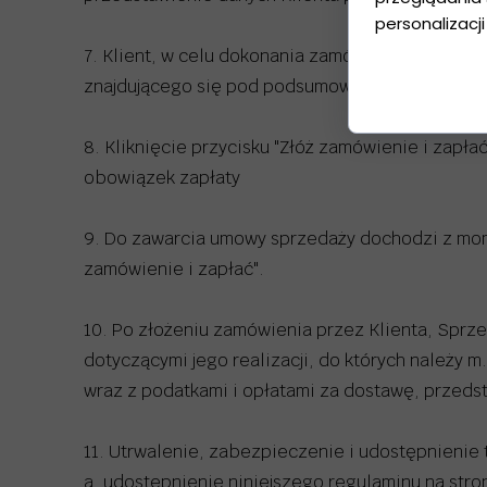
personalizacji
7. Klient, w celu dokonania zamówienia, jest ob
znajdującego się pod podsumowaniem zamówien
8. Kliknięcie przycisku "Złóż zamówienie i zap
obowiązek zapłaty
9. Do zawarcia umowy sprzedaży dochodzi z mome
zamówienie i zapłać".
10. Po złożeniu zamówienia przez Klienta, Sprz
dotyczącymi jego realizacji, do których należy 
wraz z podatkami i opłatami za dostawę, przed
11. Utrwalenie, zabezpieczenie i udostępnienie
a. udostępnienie niniejszego regulaminu na stro