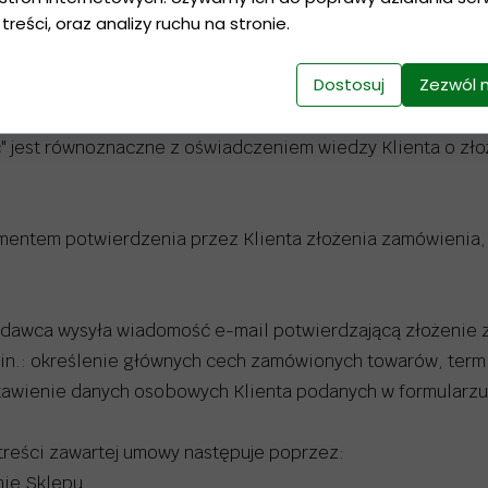
 treści, oraz analizy ruchu na stronie.
owiązany potwierdzić złożenie zamówienia poprzez kliknięc
Dostosuj
Zezwól 
ia.
łać" jest równoznaczne z oświadczeniem wiedzy Klienta o z
ntem potwierdzenia przez Klienta złożenia zamówienia, tj
edawca wysyła wiadomość e-mail potwierdzającą złożenie z
m.in.: określenie głównych cech zamówionych towarów, term
stawienie danych osobowych Klienta podanych w formularz
 treści zawartej umowy następuje poprzez:
nie Sklepu,