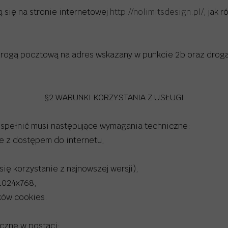
 się na stronie internetowej
http://nolimitsdesign.pl/
, jak 
rogą pocztową na adres wskazany w punkcie 2b oraz drogą 
§2 WARUNKI KORZYSTANIA Z USŁUGI
 spełnić musi następujące wymagania techniczne:
e z dostępem do internetu,
się korzystanie z najnowszej wersji),
 1024x768,
ków cookies.
iczne w postaci: