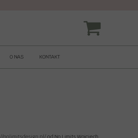
O NAS
KONTAKT
://nolimitsdesign.pl/
od No Limits Wojciech