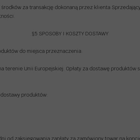
 środków za transakcję dokonaną przez klienta Sprzedający
tności.
§5 SPOSOBY I KOSZTY DOSTAWY
oduktów do miejsca przeznaczenia.
na terenie Unii Europejskiej. Opłaty za dostawę produktó
 dostawy produktów:
 dni od zaksięgowania zapłaty za zamówiony towar na konc