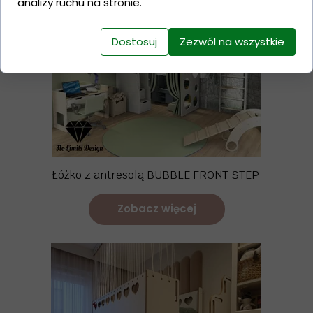
analizy ruchu na stronie.
Dostosuj
Zezwól na wszystkie
Łóżko z antresolą BUBBLE FRONT STEP
Zobacz więcej