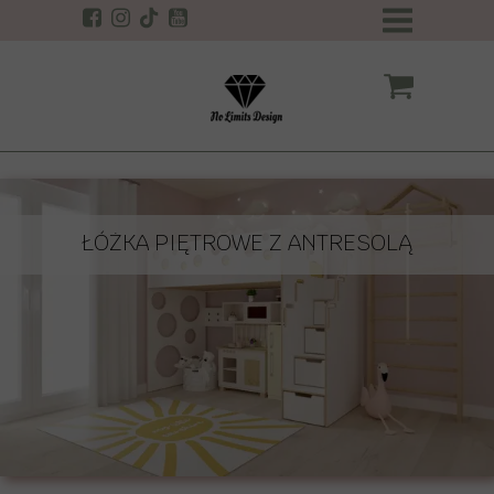
ŁÓŻKA PIĘTROWE Z ANTRESOLĄ