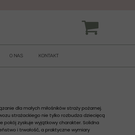
O NAS
KONTAKT
ązanie dla małych miłośników straży pożarnej.
 wozu strażackiego nie tylko rozbudza dziecięcą
że pokój zyskuje wyjątkowy charakter. Solidna
eństwo i trwałość, a praktyczne wymiary