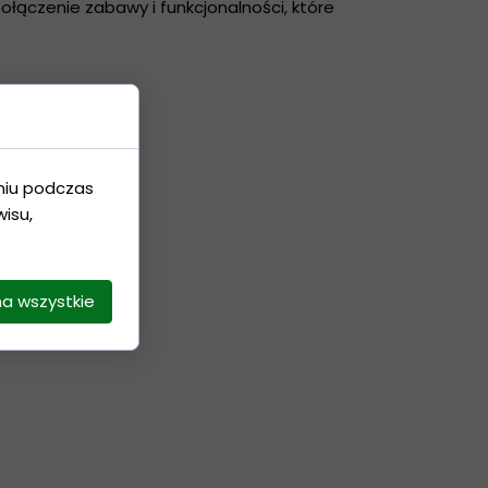
łączenie zabawy i funkcjonalności, które
niu podczas
isu,
na wszystkie