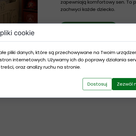
NO LIMITS DESIGN - BUJAK MONTESSORI
zapewniają komfortowy sen. To po
zachwyci każde dziecko.
NO LIMITS DESIGN - POMOCNIK KUCHENNY
NO LIMITS DESIGN - DREWNIANA ZJEŻDŻALNIA
Dodaj do koszyka
pliki cookie
NO LIMITS DRSIGN-SKRZYNIE NA ZABAWKI
ałe pliki danych, które są przechowywane na Twoim urządze
stron internetowych. Używamy ich do poprawy działania serw
 treści, oraz analizy ruchu na stronie.
Dostosuj
Zezwól 