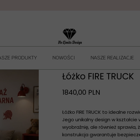
ASZE PRODUKTY
NOWOŚCI
NASZE REALIZACJE
NO LIMITS DESIGN - ŁÓŻKA DLA DZIECI
Łóżko FIRE TRUCK
MATERACE
1840,00 PLN
POKROWCE NA MATERAC
Łóżko FIRE TRUCK to idealne rozwi
NO LIMITS DESIGN - PÓŁKI I REGAŁY DLA DZIECI
Jego unikalny design w kształcie
 LIMITS DESIGN - STOLIKI I KRZESŁA DLA DZIECI
wyobraźnię, ale również sprawia, 
konstrukcja gwarantuje bezpiecz