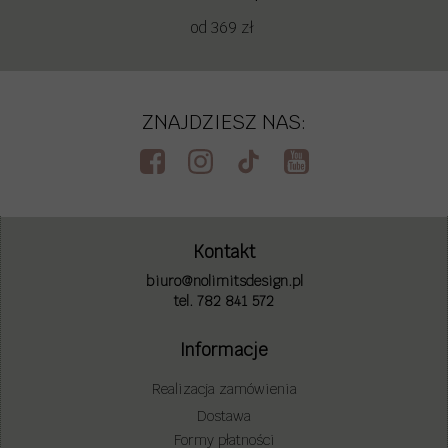
od 369 zł
ZNAJDZIESZ NAS:
Kontakt
biuro@nolimitsdesign.pl
tel. 782 841 572
Informacje
Realizacja zamówienia
Dostawa
Formy płatności