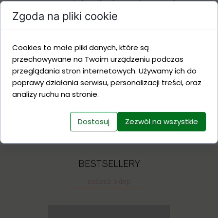
rogi minimalizują ryzyko urazów.
Zgoda na pliki cookie
Biurko Rosnące z Dzieckiem to
doskonałe rozwiązanie dla każdego
pokoju dziecięcego!
Cookies to małe pliki danych, które są
przechowywane na Twoim urządzeniu podczas
przeglądania stron internetowych. Używamy ich do
WYMIARY:
poprawy działania serwisu, personalizacji treści, oraz
analizy ruchu na stronie.
MATERIAŁ:
Dostosuj
Zezwól na wszystkie
BESTSELLERY
zobacz sklep