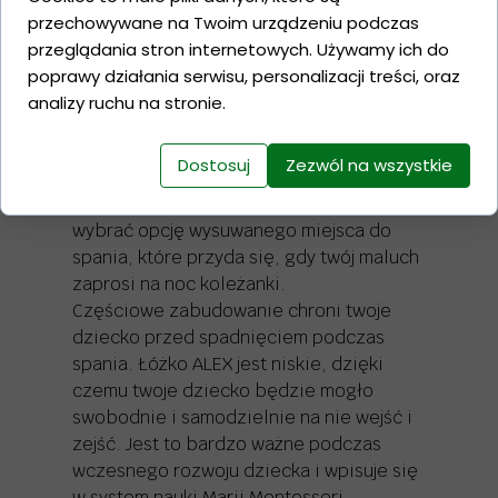
znajdziesz na naszym kanale YouTube
przechowywane na Twoim urządzeniu podczas
przeglądania stron internetowych. Używamy ich do
Łóżko dla dziecka ALEX to klasyczne
poprawy działania serwisu, personalizacji treści, oraz
łóżeczko, które sprawdzi się do pokoju
analizy ruchu na stronie.
każdego dziecka. Do wyboru masz
pojedynczą lub podwójną szufladę, w
Dostosuj
Zezwól na wszystkie
której możesz schować pościele i inne
rzeczy dziecka. Zamiast szuflady możesz
wybrać opcję wysuwanego miejsca do
spania, które przyda się, gdy twój maluch
zaprosi na noc koleżanki.
Częściowe zabudowanie chroni twoje
dziecko przed spadnięciem podczas
spania. Łóżko ALEX jest niskie, dzięki
czemu twoje dziecko będzie mogło
swobodnie i samodzielnie na nie wejść i
zejść. Jest to bardzo ważne podczas
wczesnego rozwoju dziecka i wpisuje się
w system nauki Marii Montessori.