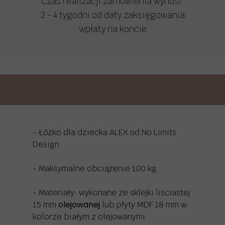
Czas realizacji zamówienia wynosi:
2 - 4 tygodni od daty zaksięgowania
wpłaty na koncie
- Łóżko dla dziecka ALEX od No Limits
Design
- Maksymalne obciążenie 100 kg
- Materiały: wykonane ze sklejki liściastej
olejowanej
15 mm
lub płyty MDF 18 mm w
kolorze białym z olejowanymi