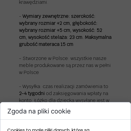
krawędziami.
-
Wymiary zewnętrzne: szerokość:
wybrany rozmiar +2 cm, głębokość:
wybrany rozmiar +5 cm, wysokość: 52
cm, wysokość stelaża: 23 cm. Maksymalna
grubość materaca 15 cm
- Stworzone w Polsce: wszystkie nasze
meble produkowane są przez nas w pełni
w Polsce
- Wysyłka: czas realizacji zamówienia to
2-4 tygodni
od zaksięgowania wpłaty na
konto. Łóżko dla dziecka wysyłane jest w
paczce w formie do samodzielnego
Zgoda na pliki cookie
montażu
- Prosty montaż:
instrukcję montażu łóżka
Cookies to małe pliki danych, które są